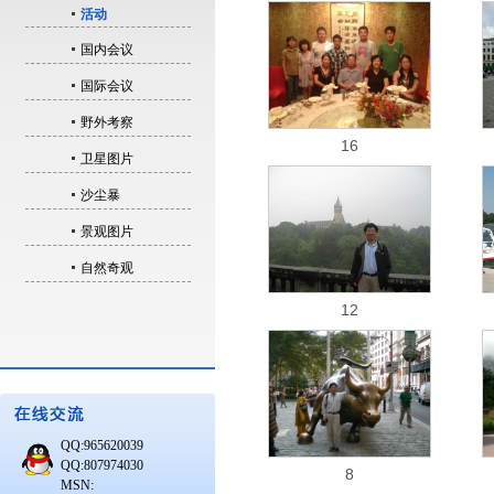
活动
国内会议
国际会议
野外考察
16
卫星图片
沙尘暴
景观图片
自然奇观
12
QQ:965620039
QQ:807974030
8
MSN: