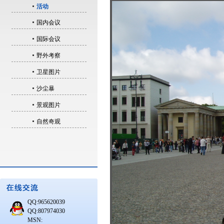
活动
国内会议
国际会议
野外考察
卫星图片
沙尘暴
景观图片
自然奇观
QQ:965620039
QQ:807974030
MSN: