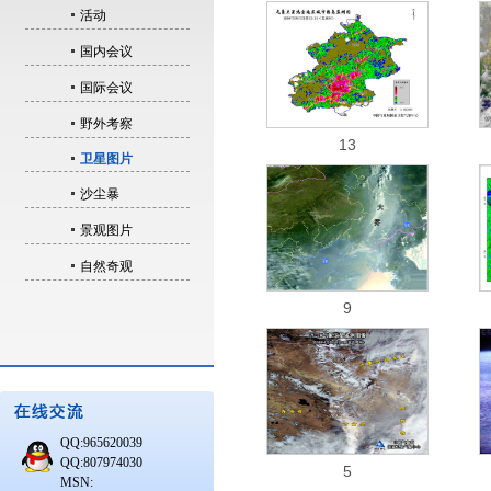
活动
国内会议
国际会议
野外考察
13
卫星图片
沙尘暴
景观图片
自然奇观
9
QQ:965620039
QQ:807974030
5
MSN: