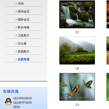
活动
国内会议
国际会议
野外考察
22
卫星图片
沙尘暴
景观图片
自然奇观
18
QQ:965620039
QQ:807974030
14
MSN: