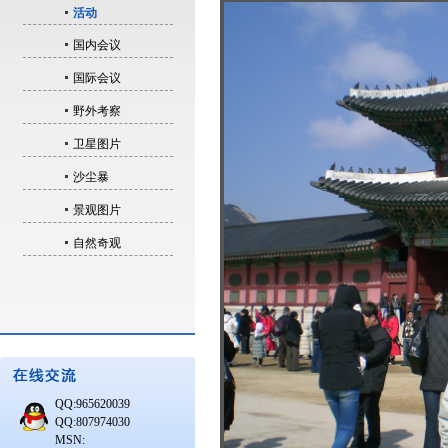
活动
国内会议
国际会议
野外考察
卫星图片
沙尘暴
景观图片
自然奇观
QQ:965620039
QQ:807974030
MSN: