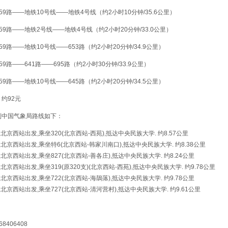
59路——地铁10号线——地铁4号线（约2小时10分钟/35.6公里）
59路——地铁2号线——地铁4号线（约2小时20分钟/33.0公里）
59路——地铁10号线——653路（约2小时20分钟/34.9公里）
9路——641路——695路（约2小时30分钟/33.9公里）
59路——地铁10号线——645路（约2小时20分钟/34.5公里）
约92元
到中国气象局路线如下：
北京西站出发,乘坐320(北京西站-西苑),抵达中央民族大学. 约8.57公里
从北京西站出发,乘坐特6(北京西站-韩家川南口),抵达中央民族大学. 约8.38公里
北京西站出发,乘坐827(北京西站-善各庄),抵达中央民族大学. 约8.24公里
北京西站出发,乘坐319(原320支)(北京西站-西苑),抵达中央民族大学. 约9.78公里
北京西站出发,乘坐722(北京西站-海鶄落),抵达中央民族大学. 约9.78公里
从北京西站出发,乘坐727(北京西站-清河营村),抵达中央民族大学. 约9.61公里
-68406408