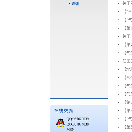
关于
详细
【“
【“
【第
关于
【第
【气
任国
【地
【气
【气
【气
【第
【第
【“
QQ:965620039
QQ:807974030
【第
MSN: