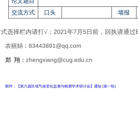
论文题目
交流方式
口头
墙报
方式选择栏内请打
√；
2021
年
7
月
5
日前，回执请通过
农丽娟：
83443891@qq.com
郑
翔：
zhengxiang@cug.edu.cn
附件：【第六届区域气候变化监测与检测学术研讨会】通知 (第一轮)