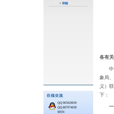
详细
各有关
中
象局、
义）联
下：
QQ:965620039
一
QQ:807974030
MSN: