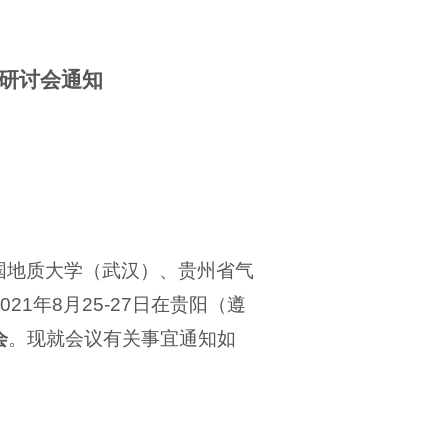
研讨会
通知
国地质大学（武汉）、贵州省气
021
年
8
月
25-27
日在贵阳（遵
会
。现就会议有关事宜通知如