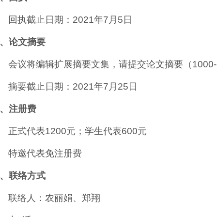
回执截止日期：
2021
年
7
月
5
日
、论文摘要
会议将编辑扩展摘要文集，请提交论文摘要（
1000
摘要截止日期：
2021
年
7
月
25
日
、注册费
正式代表
1200
元；学生代表
600
元
特邀代表免注册费
、联络方式
联络人：农丽娟、郑翔