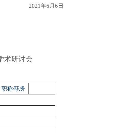
2021
年
6
月
6
日
学术研讨会
职称
/
职务