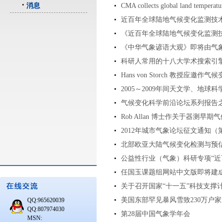
消息
CMA collects global land temperatur
近百年全球陆地气候变化监测技
《近百年全球陆地气候变化监测
《中华气象谚语大观》即将由气
科研人常用的十八大学术搜索引
Hans von Storch 教授应邀作
2005～2009年间天文学、地球科
气候变化科学前沿论坛系列报告之
Rob Allan 博士作关于器测早
2012年城市气象论坛征文通知（
北部欧亚大陆气候变化检测与预
公益性行业（气象）科研专项“近
任国玉课题组网站中文版即将建
关于召开国家“十一五”科技支撑
美国东部罕见暴风雪致230万户家
QQ:965620039
QQ:807974030
第28届中国气象学年会
MSN: