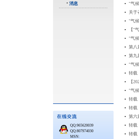
消息
“气
关于
“气
【“
“气
第八
第九
“气
转载
【2
“气
转载
转载
第六
转载
QQ:965620039
QQ:807974030
转载
MSN: