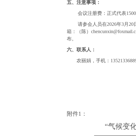
五、注意事项：
会议注册费：正式代表
150
请参会人员在
2026
年
3
月
20
箱：
（陈）
chencunxin@foxmail.
布。
六、联系人：
农丽娟，手机：
1352133688
附件
1
：
“气候变